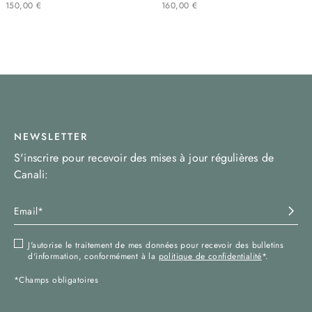
150
,
00
€
160
,
00
€
NEWSLETTER
S'inscrire pour recevoir des mises à jour régulières de
Canali:
J'autorise le traitement de mes données pour recevoir des bulletins
d'information, conformément à la
politique de confidentialité
*.
*Champs obligatoires