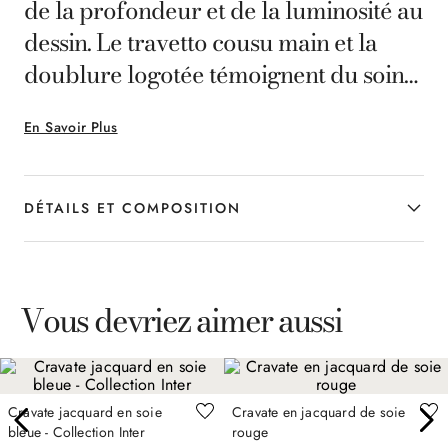
de la profondeur et de la luminosité au
dessin. Le travetto cousu main et la
doublure logotée témoignent du soin
et de l'attention portés aux détails. Un
En Savoir Plus
accessoire élégant et polyvalent, idéal
pour compléter avec style les looks
formels de l'homme contemporain.
DÉTAILS ET COMPOSITION
Vous devriez aimer aussi
Cravate jacquard en soie
Cravate en jacquard de soie
bleue - Collection Inter
rouge