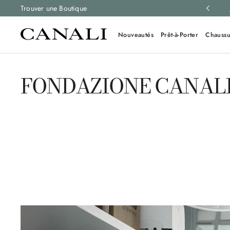
retours gratuits sur toutes les commandes.
Trouver une Boutique
En savoir plus
Nouveautés
Prêt-à-Porter
Chaussu
FONDAZIONE CANAL