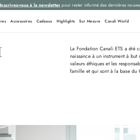
Inscrivez-vous à la newsletter
pour rester informé des dernières nouve
res
Accessoires
Cadeaux
Highlights
Sur Mesure
Canali World
I
La Fondation Canali ETS a été cr
naissance à un instrument à but n
valeurs éthiques et les responsab
famille et qui sont à la base du