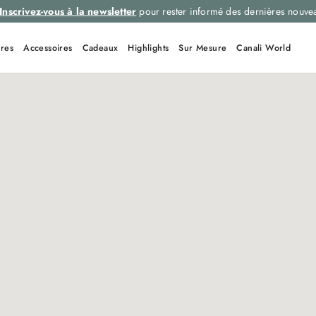
Inscrivez-vous à la newsletter
pour rester informé des dernières nouve
res
Accessoires
Cadeaux
Highlights
Sur Mesure
Canali World