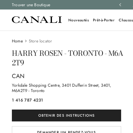
retours gratuits sur toutes les commandes.
Trouver une Boutique
En savoir plus
Nouveautés
Prêt-à-Porter
Chaussu
Home
Store locator
HARRY ROSEN - TORONTO - M6A
2T9
CAN
Yorkdale Shopping Centre, 3401 Dufferin Street
, 3401
,
M6A2T9
- Toronto
1 416 787 4231
OBTENIR DES INSTRUCTIONS
DEMANDER UN RENDEZ-VOUS