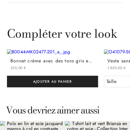
Compléter votre look
Bonnet crème avec des tons gris en mélange d'alpaga
220
,
00
€
1
850
,
00
€
Taille
Vous devriez aimer aussi