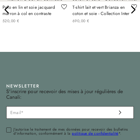
Polo en lin et soie jacquard
T-shirt lait et vert Brianza en
marron à col en contraste
coton et soie - Collection Inter
520
,
00
€
690
,
00
€
NEWSLETTER
S'inscrire pour recevoir des mises à jour régulières de
Canali:
J'autorise le traitement de mes données pour recevoir des bulletins
d'information, conformément à la
politique de confidentialité
*.