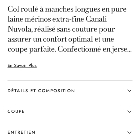
Col roulé à manches longues en pure
laine mérinos extra-fine Canali
Nuvola, réalisé sans couture pour
assurer un confort optimal et une
coupe parfaite. Confectionné en jersey
avec des finitions côtelées qui mettent
En Savoir Plus
en valeur la douceur naturelle du fil,
ce vêtement essentiel sait allier
élégance et légèreté contemporaine.
DÉTAILS ET COMPOSITION
COUPE
ENTRETIEN