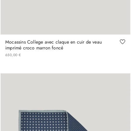
41
42
43
44
Mocassins College avec claque en cuir de veau
imprimé croco marron foncé
650
,
00
€