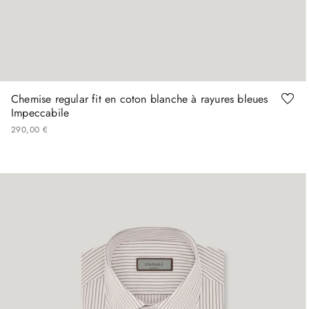
43
45
Chemise regular fit en coton blanche à rayures bleues
Impeccabile
290
,
00
€