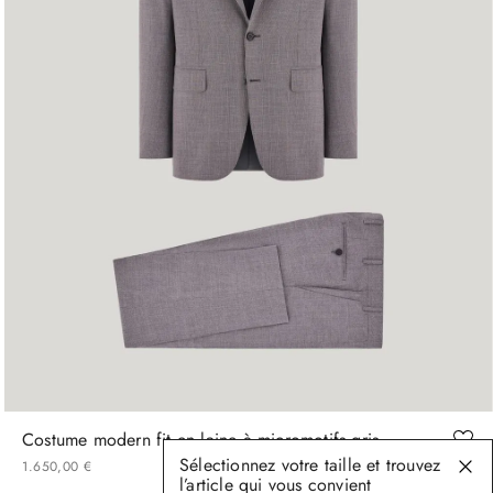
46
48
50
54
Costume modern fit en laine à micromotifs gris
Sélectionnez votre taille et trouvez
1
650
,
00
€
l’article qui vous convient