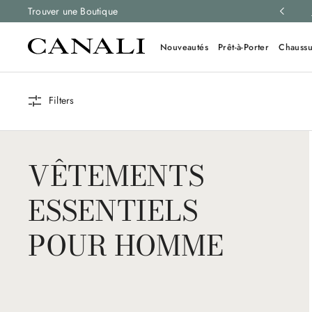
retours gratuits sur toutes les commandes.
Trouver une Boutique
En savoir plus
Nouveautés
Prêt-à-Porter
Chaussu
Filters
VÊTEMENTS
ESSENTIELS
POUR HOMME