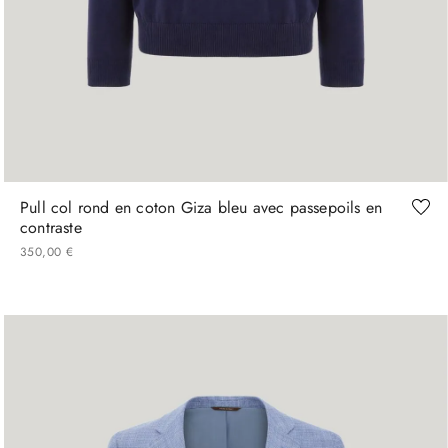
46
Pull col rond en coton Giza bleu avec passepoils en
contraste
350
,
00
€