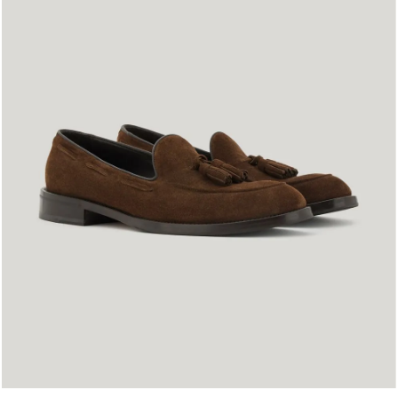
41
42
43
44