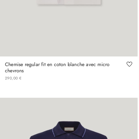
+
Plus de tailles
37
38
40
41
42
43
Chemise regular fit en coton blanche avec micro
chevrons
290
,
00
€