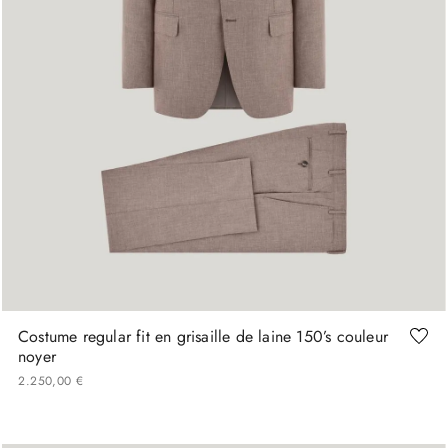
48
52
60
Costume regular fit en grisaille de laine 150’s couleur
noyer
2
250
,
00
€