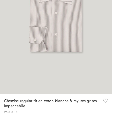
39
41
42
43
44
45
Chemise regular fit en coton blanche à rayures grises
Impeccabile
250
,
00
€