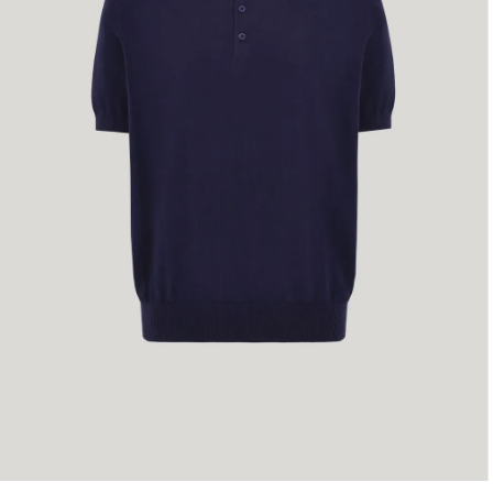
60
62