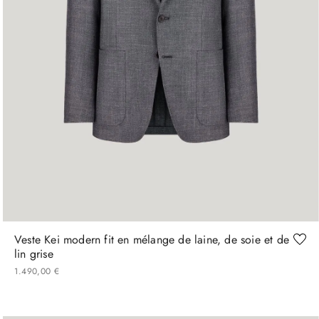
50
54
60
Veste Kei modern fit en mélange de laine, de soie et de
lin grise
1
490
,
00
€