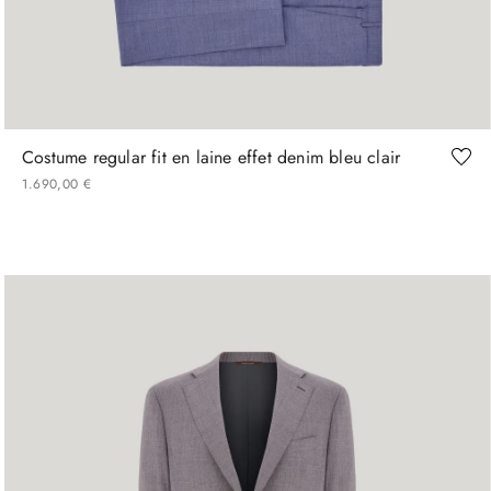
48
50
60
Costume regular fit en laine effet denim bleu clair
1
690
,
00
€