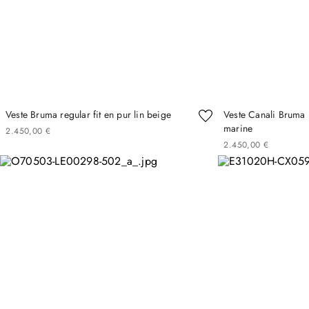
Veste Bruma regular fit en pur lin beige
Veste Canali Bruma r
marine
2
450
,
00
€
2
450
,
00
€