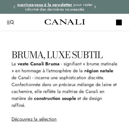
tes les
Inscrivez-vous à la newsletter
pour rester
Livraison express 
informé des dernières nouveautés
comma
BRUMA, LUXE SUBTIL
La
veste
Canali Bruma
- signifiant « brume matinale
» en hommage à l'atmosphère de la
région natale
de Canali - incarne une sophistication discrète.
Confectionnée dans un précieux mélange de laine et
cachemire, elle reflète la maîtrise de Canali en
matière de
construction souple
et de design
raffiné.
Découvrez la sélection