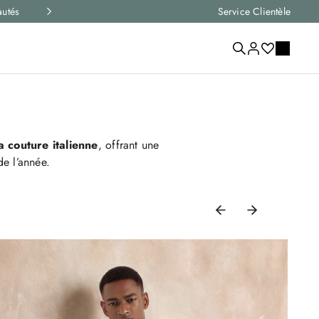
icle qui vous convient
Livraison express et retours
Service Clientèle
a couture italienne
, offrant une
de l’année.