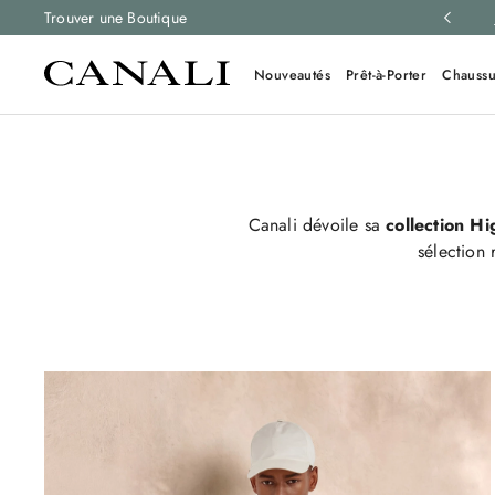
Inscrivez-vous à la newsletter
Trouver une Boutique
pour rester informé des dernières nou
Nouveautés
Prêt-à-Porter
Chaussu
Canali dévoile sa
collection H
sélection 