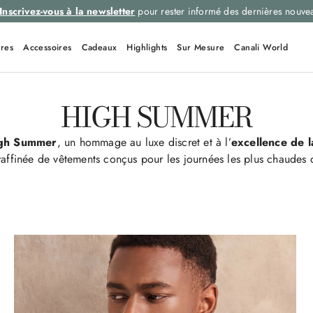
veautés
Sélectionnez votre taille et
choisissez l’art
res
Accessoires
Cadeaux
Highlights
Sur Mesure
Canali World
HIGH SUMMER
igh Summer
, un hommage au luxe discret et à l’
excellence de l
raffinée de vêtements conçus pour les journées les plus chaudes 