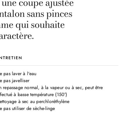
r une coupe ajustée
ntalon sans pinces
mme qui souhaite
aractère.
NTRETIEN
 pas laver à l'eau

 pas javelliser

n repassage normal, à la vapeur ou à sec, peut être 
ffectué à basse température (150°)

ettoyage à sec au perchloréthylène

e pas utiliser de sèche-linge