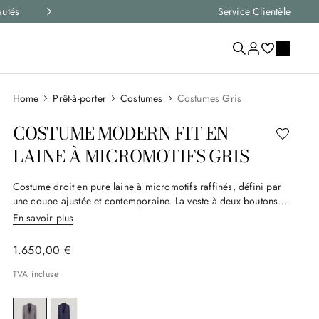
autés
Livraison express et retours gratuits sur toutes le
Service Clientèle
Prêt-à-porter
Costumes
Costumes Gris
COSTUME MODERN FIT EN
LAINE À MICROMOTIFS GRIS
Costume droit en pure laine à micromotifs raffinés, défini par
une coupe ajustée et contemporaine. La veste à deux boutons
modern fit et le pantalon sans pinces créent une silhouette
En savoir plus
élégante et dynamique. Idéal pour l'homme qui souhaite
combiner style raffiné et praticité dans un look formel et de
1
650
,
00
€
caractère.
TVA incluse