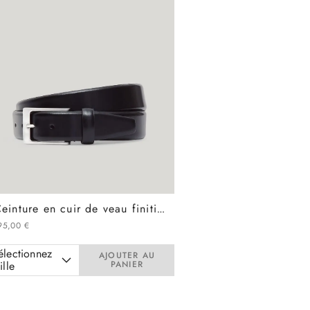
Ceinture en cuir de veau finition cordovan
95
,
00
€
électionnez
AJOUTER AU
ille
PANIER