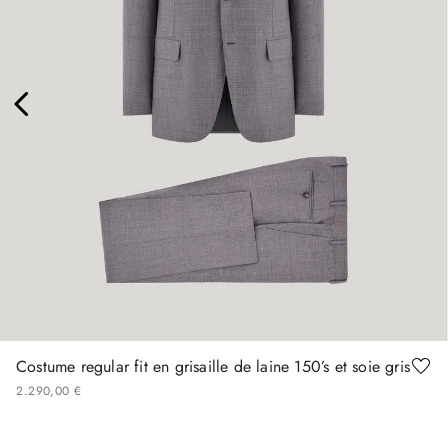
48
50
56
58
60
62
Costume regular fit en grisaille de laine 150’s et soie gris
2
290
,
00
€