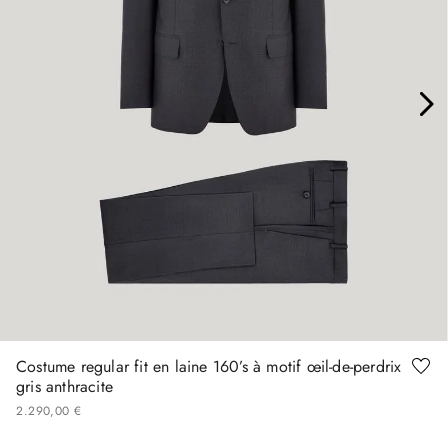
48
50
52
54
56
58
60
Costume regular fit en laine 160’s à motif œil-de-perdrix
gris anthracite
2
290
,
00
€