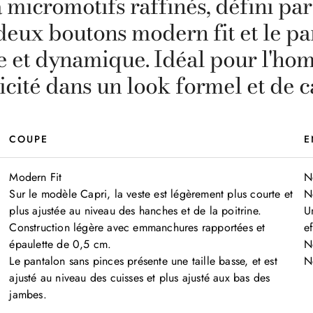
 micromotifs raffinés, défini pa
deux boutons modern fit et le pa
te et dynamique. Idéal pour l'ho
icité dans un look formel et de c
COUPE
E
Modern Fit

Ne
Sur le modèle Capri, la veste est légèrement plus courte et 
Ne
plus ajustée au niveau des hanches et de la poitrine. 
U
Construction légère avec emmanchures rapportées et 
e
épaulette de 0,5 cm. 

N
Le pantalon sans pinces présente une taille basse, et est 
N
ajusté au niveau des cuisses et plus ajusté aux bas des 
jambes.
