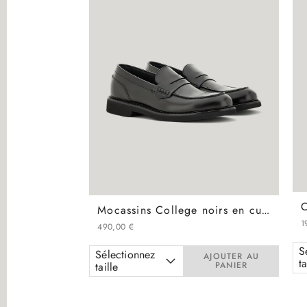
Mocassins College noirs en cuir de veau avec claque
1
490
,
00
€
S
Sélectionnez
AJOUTER AU
ta
taille
PANIER