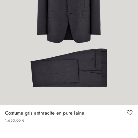
44
50
62
Costume gris anthracite en pure laine
1
650
,
00
€