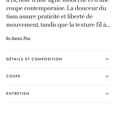
coupe contemporaine. La douceur du
tissu assure praticité et liberté de
mouvement, tandis que la texture fil à
fil ajoute du caractère et rehausse le
En Savoir Plus
style smart-casual d'une élégance
décontractée. Il est idéal pour l'homme
qui souhaite combiner confort
DÉTAILS ET COMPOSITION
quotidien et sophistication sans effort.
COUPE
ENTRETIEN