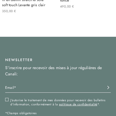
foncé
soft touch Levante gris clair
490
,
00
€
350
,
00
€
NEWSLETTER
S'inscrire pour recevoir des mises à jour régulières de
Canali:
J'autorise le traitement de mes données pour recevoir des bulletins
d'information, conformément à la
politique de confidentialité
*.
*Champs obligatoires