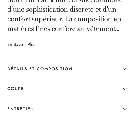
d'une sophistication discrète et d'un
confort supérieur. La composition en
matières fines confère au vêtement
une douceur extraordinaire et un
En Savoir Plus
aspect soigné. La coupe regular met en
valeur la silhouette avec élégance sans
sacrifier l'aspect pratique, ce qui fait
DÉTAILS ET COMPOSITION
de ce pantalon un choix parfait pour
ceux qui souhaitent combiner luxe
COUPE
discret et polyvalence dans leur style
de tous les jours.
ENTRETIEN